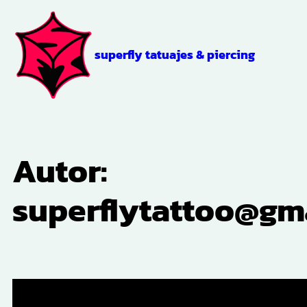
Saltar
al
contenido
superfly tatuajes & piercing
Autor:
superflytattoo@gm