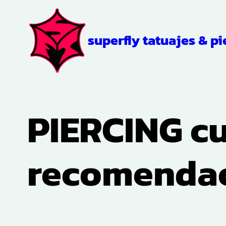
Saltar
al
superfly tatuajes & pi
contenido
PIERCING c
recomenda