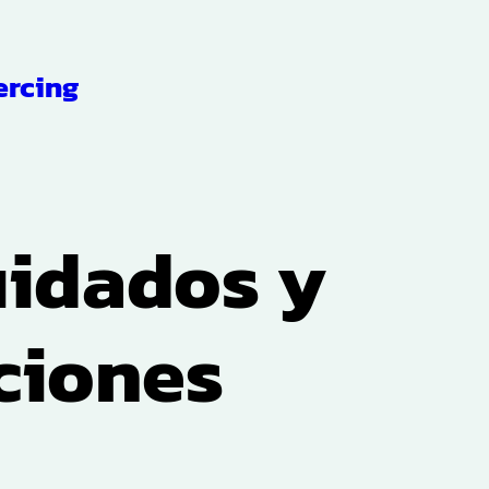
ercing
uidados y
ciones